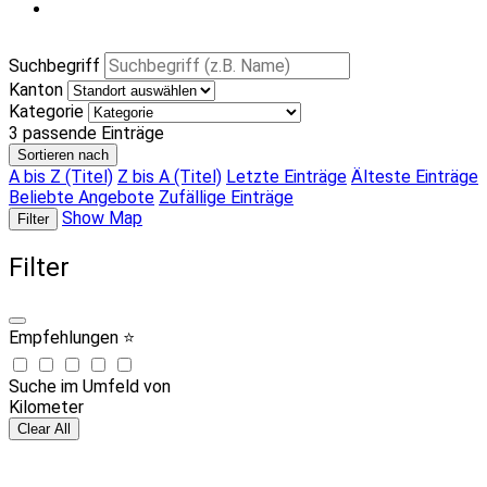
Suchbegriff
Kanton
Kategorie
3
passende Einträge
Sortieren nach
A bis Z (Titel)
Z bis A (Titel)
Letzte Einträge
Älteste Einträge
Beliebte Angebote
Zufällige Einträge
Show Map
Filter
Filter
Empfehlungen ⭐
Suche im Umfeld von
Kilometer
Clear All