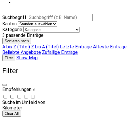
Suchbegriff
Kanton
Kategorie
3
passende Einträge
Sortieren nach
A bis Z (Titel)
Z bis A (Titel)
Letzte Einträge
Älteste Einträge
Beliebte Angebote
Zufällige Einträge
Show Map
Filter
Filter
Empfehlungen ⭐
Suche im Umfeld von
Kilometer
Clear All