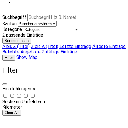
Suchbegriff
Kanton
Kategorie
2
passende Einträge
Sortieren nach
A bis Z (Titel)
Z bis A (Titel)
Letzte Einträge
Älteste Einträge
Beliebte Angebote
Zufällige Einträge
Show Map
Filter
Filter
Empfehlungen ⭐
Suche im Umfeld von
Kilometer
Clear All