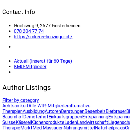
Contact Info
Höchiweg 9, 2577 Finsterhennen
078 204 77 74
https://imkerei-hunzinger.ch/
Aktuell (Inserat für 60 Tage)
KMU-Mitglieder
Author Listings
Filter by category
Achtsamkeit
Alle WIR-Mitglieder
alternative
Therapien
Ausbildung
Autoren
Beratungen
Besenbeiz
Bierbrauer
B
Bauernhof
Demeterhof
Einkaufsgruppen
Entspannung
Entspannu
Suisse
Käserei
Küchenprodukte
Laden
Landwirtschaft
Liegensch
Therapie
Markt
Med.Massagen
Nahrungsmittel
Naturheilpraxis
On