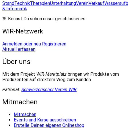
Stand
Technik
Therapien
Unterhaltung
Verein
Verkauf
Wasseraufb
& Informatik
💚 Kennst Du schon unser geschlossenes
WIR-Netzwerk
Anmelden oder neu Registrieren
Aktuell erfassen
Über uns
Mit dem Projekt
WIR-Marktplatz
bringen wir Produkte vom
Produzenten auf direktem Weg zum Kunden.
Patronat:
Schweizerischer Verein WIR
Mitmachen
Mitmachen
Events und Kurse ausschreiben
Erstelle Deinen eigenen Onlineshop