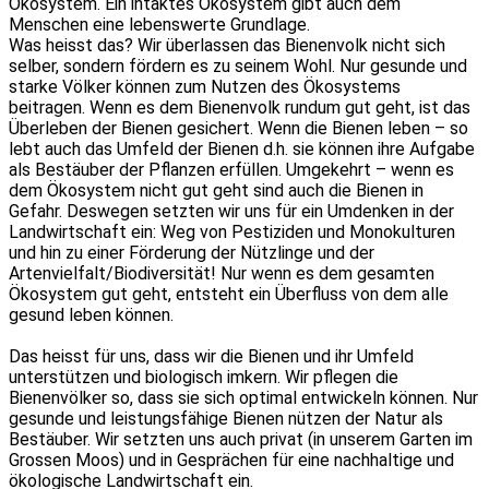
Ökosystem. Ein intaktes Ökosystem gibt auch dem
Menschen eine lebenswerte Grundlage.
Was heisst das? Wir überlassen das Bienenvolk nicht sich
selber, sondern fördern es zu seinem Wohl. Nur gesunde und
starke Völker können zum Nutzen des Ökosystems
beitragen. Wenn es dem Bienenvolk rundum gut geht, ist das
Überleben der Bienen gesichert. Wenn die Bienen leben – so
lebt auch das Umfeld der Bienen d.h. sie können ihre Aufgabe
als Bestäuber der Pflanzen erfüllen. Umgekehrt – wenn es
dem Ökosystem nicht gut geht sind auch die Bienen in
Gefahr. Deswegen setzten wir uns für ein Umdenken in der
Landwirtschaft ein: Weg von Pestiziden und Monokulturen
und hin zu einer Förderung der Nützlinge und der
Artenvielfalt/Biodiversität! Nur wenn es dem gesamten
Ökosystem gut geht, entsteht ein Überfluss von dem alle
gesund leben können.
Das heisst für uns, dass wir die Bienen und ihr Umfeld
unterstützen und biologisch imkern. Wir pflegen die
Bienenvölker so, dass sie sich optimal entwickeln können. Nur
gesunde und leistungsfähige Bienen nützen der Natur als
Bestäuber. Wir setzten uns auch privat (in unserem Garten im
Grossen Moos) und in Gesprächen für eine nachhaltige und
ökologische Landwirtschaft ein.