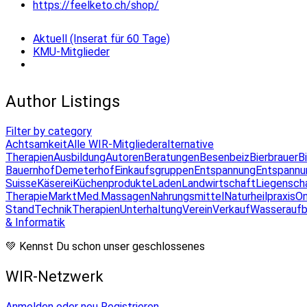
https://feelketo.ch/shop/
Aktuell (Inserat für 60 Tage)
KMU-Mitglieder
Author Listings
Filter by category
Achtsamkeit
Alle WIR-Mitglieder
alternative
Therapien
Ausbildung
Autoren
Beratungen
Besenbeiz
Bierbrauer
B
Bauernhof
Demeterhof
Einkaufsgruppen
Entspannung
Entspannu
Suisse
Käserei
Küchenprodukte
Laden
Landwirtschaft
Liegensch
Therapie
Markt
Med.Massagen
Nahrungsmittel
Naturheilpraxis
On
Stand
Technik
Therapien
Unterhaltung
Verein
Verkauf
Wasseraufb
& Informatik
💚 Kennst Du schon unser geschlossenes
WIR-Netzwerk
Anmelden oder neu Registrieren