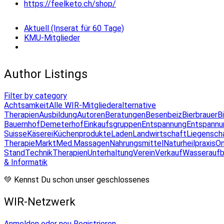
https://feelketo.ch/shop/
Aktuell (Inserat für 60 Tage)
KMU-Mitglieder
Author Listings
Filter by category
Achtsamkeit
Alle WIR-Mitglieder
alternative
Therapien
Ausbildung
Autoren
Beratungen
Besenbeiz
Bierbrauer
B
Bauernhof
Demeterhof
Einkaufsgruppen
Entspannung
Entspannu
Suisse
Käserei
Küchenprodukte
Laden
Landwirtschaft
Liegensch
Therapie
Markt
Med.Massagen
Nahrungsmittel
Naturheilpraxis
On
Stand
Technik
Therapien
Unterhaltung
Verein
Verkauf
Wasseraufb
& Informatik
💚 Kennst Du schon unser geschlossenes
WIR-Netzwerk
Anmelden oder neu Registrieren