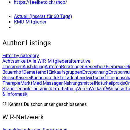
https://feelketo.ch/shop/
Aktuell (Inserat für 60 Tage)
KMU-Mitglieder
Author Listings
Filter by category
Achtsamkeit
Alle WIR-Mitglieder
alternative
Therapien
Ausbildung
Autoren
Beratungen
Besenbeiz
Bierbrauer
B
Bauernhof
Demeterhof
Einkaufsgruppen
Entspannung
Entspannu
Suisse
Käserei
Küchenprodukte
Laden
Landwirtschaft
Liegensch
Therapie
Markt
Med.Massagen
Nahrungsmittel
Naturheilpraxis
On
Stand
Technik
Therapien
Unterhaltung
Verein
Verkauf
Wasseraufb
& Informatik
💚 Kennst Du schon unser geschlossenes
WIR-Netzwerk
Anmelden oder neu Registrieren