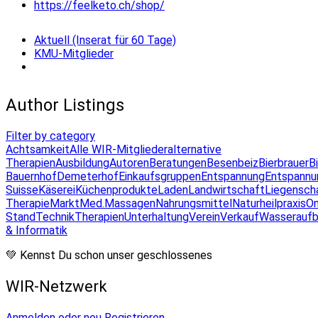
https://feelketo.ch/shop/
Aktuell (Inserat für 60 Tage)
KMU-Mitglieder
Author Listings
Filter by category
Achtsamkeit
Alle WIR-Mitglieder
alternative
Therapien
Ausbildung
Autoren
Beratungen
Besenbeiz
Bierbrauer
B
Bauernhof
Demeterhof
Einkaufsgruppen
Entspannung
Entspannu
Suisse
Käserei
Küchenprodukte
Laden
Landwirtschaft
Liegensch
Therapie
Markt
Med.Massagen
Nahrungsmittel
Naturheilpraxis
On
Stand
Technik
Therapien
Unterhaltung
Verein
Verkauf
Wasseraufb
& Informatik
💚 Kennst Du schon unser geschlossenes
WIR-Netzwerk
Anmelden oder neu Registrieren