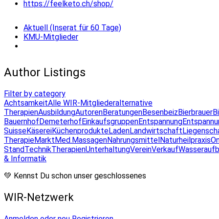
https://feelketo.ch/shop/
Aktuell (Inserat für 60 Tage)
KMU-Mitglieder
Author Listings
Filter by category
Achtsamkeit
Alle WIR-Mitglieder
alternative
Therapien
Ausbildung
Autoren
Beratungen
Besenbeiz
Bierbrauer
B
Bauernhof
Demeterhof
Einkaufsgruppen
Entspannung
Entspannu
Suisse
Käserei
Küchenprodukte
Laden
Landwirtschaft
Liegensch
Therapie
Markt
Med.Massagen
Nahrungsmittel
Naturheilpraxis
On
Stand
Technik
Therapien
Unterhaltung
Verein
Verkauf
Wasseraufb
& Informatik
💚 Kennst Du schon unser geschlossenes
WIR-Netzwerk
Anmelden oder neu Registrieren