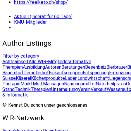
https://feelketo.ch/shop/
Aktuell (Inserat für 60 Tage)
KMU-Mitglieder
Author Listings
Filter by category
Achtsamkeit
Alle WIR-Mitglieder
alternative
Therapien
Ausbildung
Autoren
Beratungen
Besenbeiz
Bierbrauer
B
Bauernhof
Demeterhof
Einkaufsgruppen
Entspannung
Entspannu
Suisse
Käserei
Küchenprodukte
Laden
Landwirtschaft
Liegensch
Therapie
Markt
Med.Massagen
Nahrungsmittel
Naturheilpraxis
On
Stand
Technik
Therapien
Unterhaltung
Verein
Verkauf
Wasseraufb
& Informatik
💚 Kennst Du schon unser geschlossenes
WIR-Netzwerk
Anmelden oder neu Registrieren