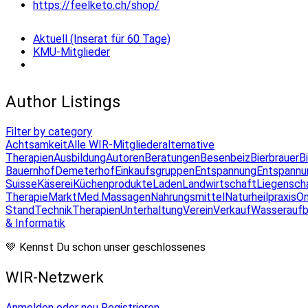
https://feelketo.ch/shop/
Aktuell (Inserat für 60 Tage)
KMU-Mitglieder
Author Listings
Filter by category
Achtsamkeit
Alle WIR-Mitglieder
alternative
Therapien
Ausbildung
Autoren
Beratungen
Besenbeiz
Bierbrauer
B
Bauernhof
Demeterhof
Einkaufsgruppen
Entspannung
Entspannu
Suisse
Käserei
Küchenprodukte
Laden
Landwirtschaft
Liegensch
Therapie
Markt
Med.Massagen
Nahrungsmittel
Naturheilpraxis
On
Stand
Technik
Therapien
Unterhaltung
Verein
Verkauf
Wasseraufb
& Informatik
💚 Kennst Du schon unser geschlossenes
WIR-Netzwerk
Anmelden oder neu Registrieren