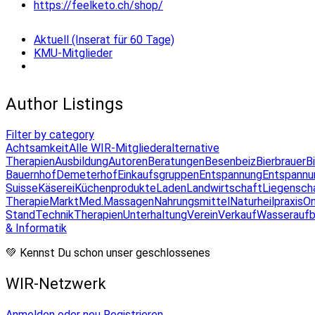
https://feelketo.ch/shop/
Aktuell (Inserat für 60 Tage)
KMU-Mitglieder
Author Listings
Filter by category
Achtsamkeit
Alle WIR-Mitglieder
alternative
Therapien
Ausbildung
Autoren
Beratungen
Besenbeiz
Bierbrauer
B
Bauernhof
Demeterhof
Einkaufsgruppen
Entspannung
Entspannu
Suisse
Käserei
Küchenprodukte
Laden
Landwirtschaft
Liegensch
Therapie
Markt
Med.Massagen
Nahrungsmittel
Naturheilpraxis
On
Stand
Technik
Therapien
Unterhaltung
Verein
Verkauf
Wasseraufb
& Informatik
💚 Kennst Du schon unser geschlossenes
WIR-Netzwerk
Anmelden oder neu Registrieren