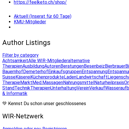
https://feelketo.ch/shop/
Aktuell (Inserat für 60 Tage)
KMU-Mitglieder
Author Listings
Filter by category
Achtsamkeit
Alle WIR-Mitglieder
alternative
Therapien
Ausbildung
Autoren
Beratungen
Besenbeiz
Bierbrauer
B
Bauernhof
Demeterhof
Einkaufsgruppen
Entspannung
Entspannu
Suisse
Käserei
Küchenprodukte
Laden
Landwirtschaft
Liegensch
Therapie
Markt
Med.Massagen
Nahrungsmittel
Naturheilpraxis
On
Stand
Technik
Therapien
Unterhaltung
Verein
Verkauf
Wasseraufb
& Informatik
💚 Kennst Du schon unser geschlossenes
WIR-Netzwerk
Anmelden oder neu Registrieren