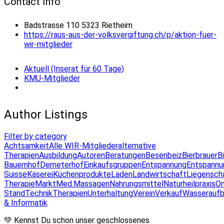
Contact Info
Badstrasse 110 5323 Rietheim
https://raus-aus-der-volksvergiftung.ch/p/aktion-fuer-
wir-mitglieder
Aktuell (Inserat für 60 Tage)
KMU-Mitglieder
Author Listings
Filter by category
Achtsamkeit
Alle WIR-Mitglieder
alternative
Therapien
Ausbildung
Autoren
Beratungen
Besenbeiz
Bierbrauer
B
Bauernhof
Demeterhof
Einkaufsgruppen
Entspannung
Entspannu
Suisse
Käserei
Küchenprodukte
Laden
Landwirtschaft
Liegensch
Therapie
Markt
Med.Massagen
Nahrungsmittel
Naturheilpraxis
On
Stand
Technik
Therapien
Unterhaltung
Verein
Verkauf
Wasseraufb
& Informatik
💚 Kennst Du schon unser geschlossenes