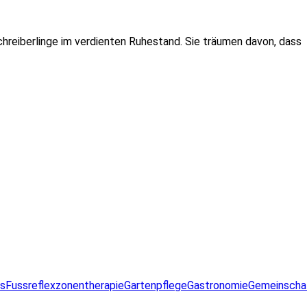
Schreiberlinge im verdienten Ruhestand. Sie träumen davon, dass
ss
Fussreflexzonentherapie
Gartenpflege
Gastronomie
Gemeinscha