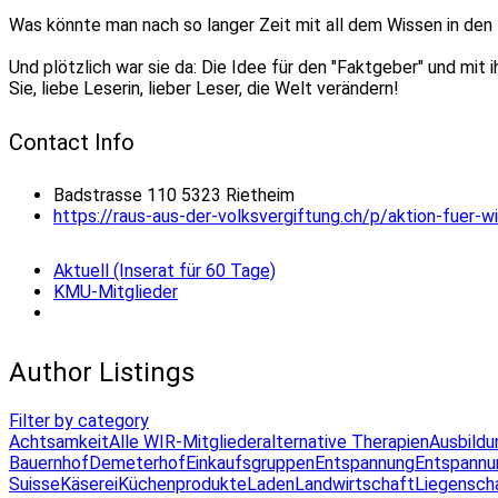
Was könnte man nach so langer Zeit mit all dem Wissen in de
Und plötzlich war sie da: Die Idee für den "Faktgeber" und mit
Sie, liebe Leserin, lieber Leser, die Welt verändern!
Contact Info
Badstrasse 110 5323 Rietheim
https://raus-aus-der-volksvergiftung.ch/p/aktion-fuer-wi
Aktuell (Inserat für 60 Tage)
KMU-Mitglieder
Author Listings
Filter by category
Achtsamkeit
Alle WIR-Mitglieder
alternative Therapien
Ausbildu
Bauernhof
Demeterhof
Einkaufsgruppen
Entspannung
Entspannu
Suisse
Käserei
Küchenprodukte
Laden
Landwirtschaft
Liegensch