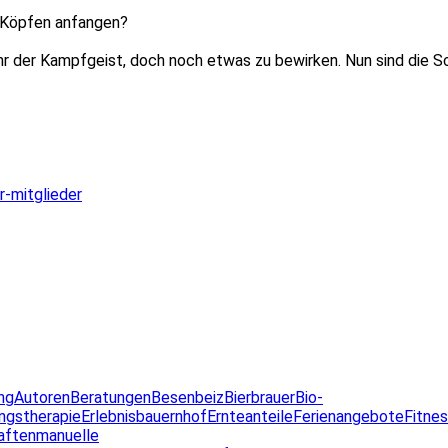
n Köpfen anfangen?
 ihr der Kampfgeist, doch noch etwas zu bewirken. Nun sind die 
r-mitglieder
ng
Autoren
Beratungen
Besenbeiz
Bierbrauer
Bio-
ngstherapie
Erlebnisbauernhof
Ernteanteile
Ferienangebote
Fitne
aften
manuelle