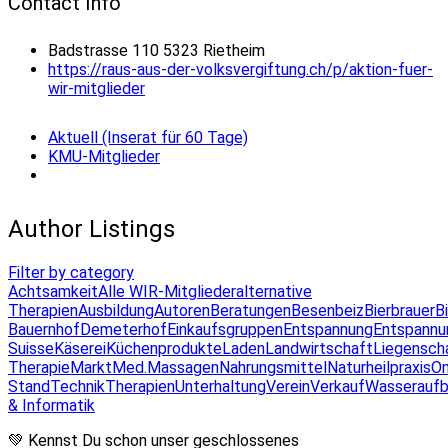
Contact Info
Badstrasse 110 5323 Rietheim
https://raus-aus-der-volksvergiftung.ch/p/aktion-fuer-
wir-mitglieder
Aktuell (Inserat für 60 Tage)
KMU-Mitglieder
Author Listings
Filter by category
Achtsamkeit
Alle WIR-Mitglieder
alternative
Therapien
Ausbildung
Autoren
Beratungen
Besenbeiz
Bierbrauer
B
Bauernhof
Demeterhof
Einkaufsgruppen
Entspannung
Entspannu
Suisse
Käserei
Küchenprodukte
Laden
Landwirtschaft
Liegensch
Therapie
Markt
Med.Massagen
Nahrungsmittel
Naturheilpraxis
On
Stand
Technik
Therapien
Unterhaltung
Verein
Verkauf
Wasseraufb
& Informatik
💚 Kennst Du schon unser geschlossenes