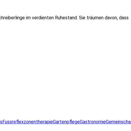
Schreiberlinge im verdienten Ruhestand. Sie träumen davon, dass
ss
Fussreflexzonentherapie
Gartenpflege
Gastronomie
Gemeinscha