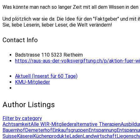
Was könnte man nach so langer Zeit mit all dem Wissen in de
Und plötzlich war sie da: Die Idee für den "Faktgeber" und mit
Sie, liebe Leserin, lieber Leser, die Welt verändern!
Contact Info
Badstrasse 110 5323 Rietheim
https://raus-aus-der-volksvergiftung.ch/p/aktion-fuer-wi
Aktuell (Inserat für 60 Tage)
KMU-Mitglieder
Author Listings
Filter by category
Achtsamkeit
Alle WIR-Mitglieder
alternative Therapien
Ausbildu
Bauernhof
Demeterhof
Einkaufsgruppen
Entspannung
Entspannu
Suisse
Käserei
Küchenprodukte
Laden
Landwirtschaft
Liegensch