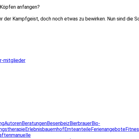
n Köpfen anfangen?
 ihr der Kampfgeist, doch noch etwas zu bewirken. Nun sind die 
r-mitglieder
ng
Autoren
Beratungen
Besenbeiz
Bierbrauer
Bio-
ngstherapie
Erlebnisbauernhof
Ernteanteile
Ferienangebote
Fitne
aften
manuelle