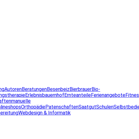
ng
Autoren
Beratungen
Besenbeiz
Bierbrauer
Bio-
ngstherapie
Erlebnisbauernhof
Ernteanteile
Ferienangebote
Fitne
aften
manuelle
lineshops
Orthopädie
Patenschaften
Saatgut
Schulen
Selbstbedi
ereitung
Webdesign & Informatik