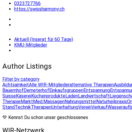
0323727766
https://swissharmony.ch
Aktuell (Inserat für 60 Tage)
KMU-Mitglieder
Author Listings
Filter by category
Achtsamkeit
Alle WIR-Mitglieder
alternative Therapien
Ausbildu
Bauernhof
Demeterhof
Einkaufsgruppen
Entspannung
Entspannu
Suisse
Käserei
Küchenprodukte
Laden
Landwirtschaft
Liegensch
Therapie
Markt
Med.Massagen
Nahrungsmittel
Naturheilpraxis
On
Stand
Technik
Therapien
Unterhaltung
Verein
Verkauf
Wasseraufb
💚 Kennst Du schon unser geschlossenes
WIR-Netzwerk