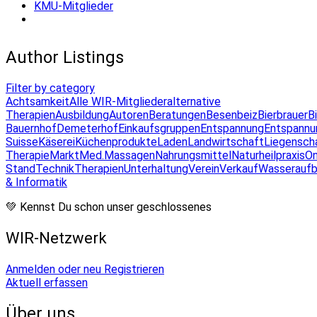
KMU-Mitglieder
Author Listings
Filter by category
Achtsamkeit
Alle WIR-Mitglieder
alternative
Therapien
Ausbildung
Autoren
Beratungen
Besenbeiz
Bierbrauer
B
Bauernhof
Demeterhof
Einkaufsgruppen
Entspannung
Entspannu
Suisse
Käserei
Küchenprodukte
Laden
Landwirtschaft
Liegensch
Therapie
Markt
Med.Massagen
Nahrungsmittel
Naturheilpraxis
On
Stand
Technik
Therapien
Unterhaltung
Verein
Verkauf
Wasseraufb
& Informatik
💚 Kennst Du schon unser geschlossenes
WIR-Netzwerk
Anmelden oder neu Registrieren
Aktuell erfassen
Über uns