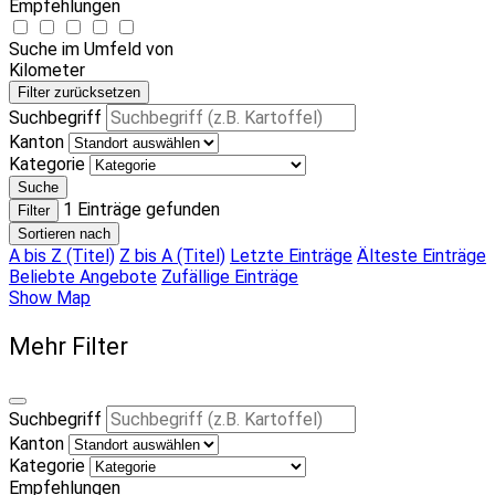
Empfehlungen
Suche im Umfeld von
Kilometer
Filter zurücksetzen
Suchbegriff
Kanton
Kategorie
Suche
1
Einträge gefunden
Filter
Sortieren nach
A bis Z (Titel)
Z bis A (Titel)
Letzte Einträge
Älteste Einträge
Beliebte Angebote
Zufällige Einträge
Show Map
Mehr Filter
Suchbegriff
Kanton
Kategorie
Empfehlungen