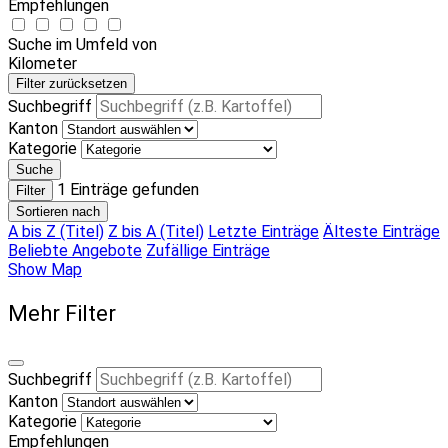
Empfehlungen
Suche im Umfeld von
Kilometer
Filter zurücksetzen
Suchbegriff
Kanton
Kategorie
Suche
1
Einträge gefunden
Filter
Sortieren nach
A bis Z (Titel)
Z bis A (Titel)
Letzte Einträge
Älteste Einträge
Beliebte Angebote
Zufällige Einträge
Show Map
Mehr Filter
Suchbegriff
Kanton
Kategorie
Empfehlungen