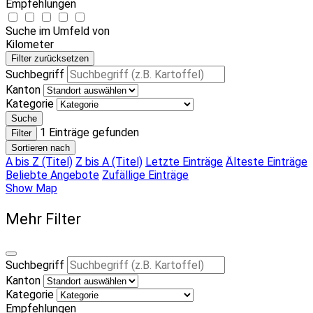
Empfehlungen
Suche im Umfeld von
Kilometer
Filter zurücksetzen
Suchbegriff
Kanton
Kategorie
Suche
1
Einträge gefunden
Filter
Sortieren nach
A bis Z (Titel)
Z bis A (Titel)
Letzte Einträge
Älteste Einträge
Beliebte Angebote
Zufällige Einträge
Show Map
Mehr Filter
Suchbegriff
Kanton
Kategorie
Empfehlungen