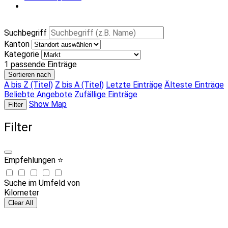
Suchbegriff
Kanton
Kategorie
1
passende Einträge
Sortieren nach
A bis Z (Titel)
Z bis A (Titel)
Letzte Einträge
Älteste Einträge
Beliebte Angebote
Zufällige Einträge
Show Map
Filter
Filter
Empfehlungen ⭐
Suche im Umfeld von
Kilometer
Clear All