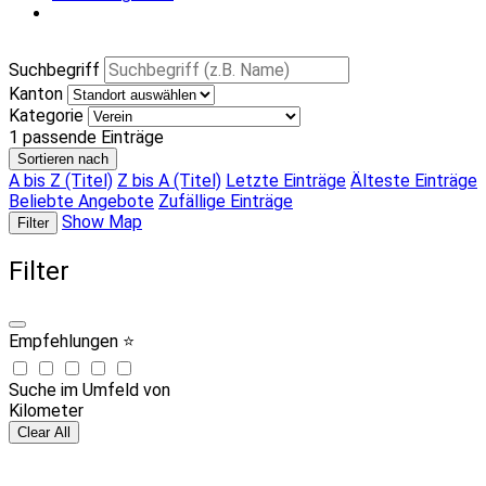
Suchbegriff
Kanton
Kategorie
1
passende Einträge
Sortieren nach
A bis Z (Titel)
Z bis A (Titel)
Letzte Einträge
Älteste Einträge
Beliebte Angebote
Zufällige Einträge
Show Map
Filter
Filter
Empfehlungen ⭐
Suche im Umfeld von
Kilometer
Clear All