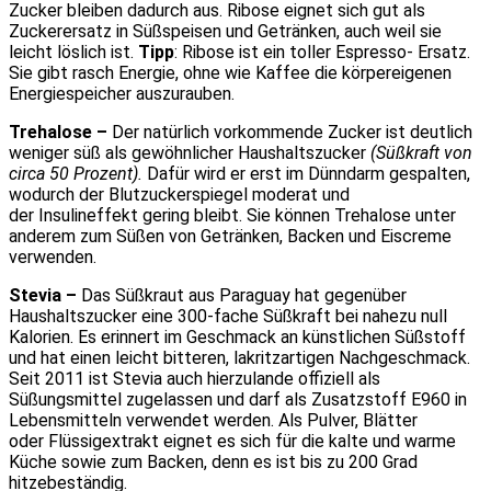
Zucker bleiben dadurch aus. Ribose eignet sich gut als
Zuckerersatz in Süßspeisen und Getränken, auch weil sie
leicht löslich ist.
Tipp
: Ribose ist ein toller Espresso- Ersatz.
Sie gibt rasch Energie, ohne wie Kaffee die körpereigenen
Energiespeicher auszurauben.
Trehalose –
Der natürlich vorkommende Zucker ist deutlich
weniger süß als gewöhnlicher Haushaltszucker
(Süßkraft von
circa 50 Prozent).
Dafür wird er erst im Dünndarm gespalten,
wodurch der Blutzuckerspiegel moderat und
der Insulineffekt gering bleibt. Sie können Trehalose unter
anderem zum Süßen von Getränken, Backen und Eiscreme
verwenden.
Stevia –
Das Süßkraut aus Paraguay hat gegenüber
Haushaltszucker eine 300-fache Süßkraft bei nahezu null
Kalorien. Es erinnert im Geschmack an künstlichen Süßstoff
und hat einen leicht bitteren, lakritzartigen Nachgeschmack.
Seit 2011 ist Stevia auch hierzulande offiziell als
Süßungsmittel zugelassen und darf als Zusatzstoff E960 in
Lebensmitteln verwendet werden. Als Pulver, Blätter
oder Flüssigextrakt eignet es sich für die kalte und warme
Küche sowie zum Backen, denn es ist bis zu 200 Grad
hitzebeständig.