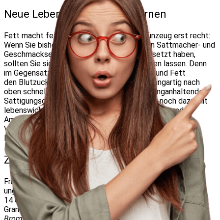
Neue Lebensmittel kennenlernen
Fett macht fett, Eiweiß schmeckt fad, Grünzeug erst recht:
Wenn Sie bisher vor allem auf den schnellen Sattmacher- und
Geschmackseffekt von Kohlenhydraten gesetzt haben,
sollten Sie sich jetzt eines Besseren belehren lassen. Denn
im Gegensatz zu den Zuckern lassen Eiweiß und Fett
den Blutzucker- und Insulinspiegel nicht sprungartig nach
oben schnellen. Sie sorgen dadurch für ein langanhaltendes
Sättigungsgefühl und versorgten den Körper noch dazu mit
lebenswichtigen Stoffen wie essenziellen Fett- und
Aminosäuren. Gemüse und Früchte liefern dazu reichlich
Vitamine, Mineralstoffe, sekundäre Pflanzenstoffe und
Ballaststoffe.
Zum richtigen Obst greifen
Frisches Obst ist gesund, aber es enthält auch reichlich
ungesunde Fruktose (
Fruchtzucker
). Daher sollten Sie nach
14 Uhr keine Früchte mehr essen. Bis dahin sind bis zu 180
Gramm Beeren
(Himbeeren, Heidelbeeren,
Brombeeren, Johannisbeeren, Stachelbeeren, Preiselbeeren,