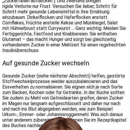
„Zuckerfallen aufdecken“). Und zweitens bringen
rigide Verbote nur Frust. Versuchen Sie lieber, Schritt für
Schritt mehr gesunde Lebensmittel in Ihre Ernährung
einzubauen. Dinkelflocken und Haferflocken anstatt
Cornflakes, Früchte anstelle Kekse und Müsliriegel, Salat
mit Hühnerbrust statt Currywurst … Ganz wichtig: Meiden Sie
Fertiggerichte, Fastfood und Knabbereien. Sie enthalten
Glutamat – das macht Hunger und sorgt bei gleichzeitig
vorhandenem Zucker in einer Mahlzeit für einen regelrechten
Insulinüberschuss.
Auf gesunde Zucker wechseln
Gesunde Zucker (siehe nächster Abschnitt) helfen, gestörte
Stoffwechselprozesse wieder auszubalancieren und das
Essverhalten zu normalisieren. Sie eignen sich je nach Sorte
zum Backen, Kochen oder für Getränke. In der Küche sollten
Sie zudem zu Mehl von Getreidearten greifen, deren Zucker
im Magen nur langsam aufgeschlüsselt und daher nur nach
und nach ins Blut abgegeben werden, wie zum Beispiel
Urkorn-, Emmer- oder Johannisroggenmehl. Was sich daraus
unter anderem zubereiten lässt, können Sie im Rezeptkapitel
des Buches nachlesen.