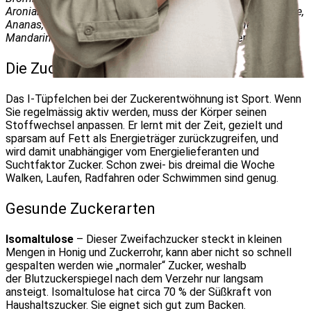
Aroniabeeren)
und 100 Gramm fruktosearmes Obst
(Aprikose,
Ananas, Grapefruit, Honigmelone, Kokosnuss,
Limette,
Mandarine, Pfirsich, Papaya, Rhabarber, Zitrone)
erlaubt.
Die Zuckerspeicher leeren
Das I-Tüpfelchen bei der Zuckerentwöhnung ist Sport. Wenn
Sie regelmässig aktiv werden, muss der Körper seinen
Stoffwechsel anpassen. Er lernt mit der Zeit, gezielt und
sparsam auf Fett als Energieträger zurückzugreifen, und
wird damit unabhängiger vom Energielieferanten und
Suchtfaktor Zucker. Schon zwei- bis dreimal die Woche
Walken, Laufen, Radfahren oder Schwimmen sind genug.
Gesunde Zuckerarten
Isomaltulose
– Dieser Zweifachzucker steckt in kleinen
Mengen in Honig und Zuckerrohr, kann aber nicht so schnell
gespalten werden wie „normaler“ Zucker, weshalb
der Blutzuckerspiegel nach dem Verzehr nur langsam
ansteigt. Isomaltulose hat circa 70 % der Süßkraft von
Haushaltszucker. Sie eignet sich gut zum Backen.