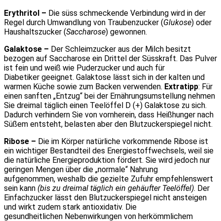
Erythritol –
Die süss schmeckende Verbindung wird in der
Regel durch Umwandlung von Traubenzucker (
Glukose
) oder
Haushaltszucker (
Saccharose
) gewonnen.
Galaktose –
Der Schleimzucker aus der Milch besitzt
bezogen auf Saccharose ein Drittel der Süsskraft. Das Pulver
ist fein und weiß wie Puderzucker und auch für
Diabetiker geeignet. Galaktose lässt sich in der kalten und
warmen Küche sowie zum Backen verwenden.
Extratipp
: Für
einen sanften „Entzug“ bei der Ernährungsumstellung nehmen
Sie dreimal täglich einen Teelöffel D (+) Galaktose zu sich.
Dadurch verhindern Sie von vornherein, dass Heißhunger nach
Süßem entsteht, belasten aber den Blutzuckerspiegel nicht.
Ribose –
Die im Körper natürliche vorkommende Ribose ist
ein wichtiger Bestandteil des Energiestoffwechsels, weil sie
die natürliche Energieproduktion fördert. Sie wird jedoch nur
geringen Mengen über die „normale“ Nahrung
aufgenommen, weshalb die gezielte Zufuhr empfehlenswert
sein kann
(bis zu dreimal täglich ein gehäufter Teelöffel)
. Der
Einfachzucker lässt den Blutzuckerspiegel nicht ansteigen
und wirkt zudem stark antioxidativ. Die
gesundheitlichen Nebenwirkungen von herkömmlichem