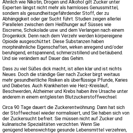
Ähnlich wie Nikotin, Drogen und Alkohol gilt Zucker unter
Experten längst nicht mehr als harmloses Genussmittel,
sondern als gesundheitsgefährdender Stoff, der zu
Abhängigkeit oder gar Sucht führt. Studien zeigen allerlei
Parallelen zwischen dem Heißhunger auf Süsses wie
Eiscreme, Schokolade usw. und dem Verlangen nach einem
Drogenkick. Denn nach dem Verzehr werden körpereigene
Opioide ausgeschüttet. Diese Substanzen haben
morphinähnliche Eigenschaften, wirken anregend und/oder
beruhigend, entspannend, schmerzstillend und betäubend.
Und sie verändern auf Dauer das Gehirn.
Dass zu viel Süßes dick macht, ist allen klar und ist nichts
Neues. Doch die ständige Gier nach Zucker birgt weitaus
mehr gesundheitliche Risiken als überflüssige Pfunde, Karies
und Diabetes. Auch Krankheiten wie Herz-Kreislauf,
Beschwerden, Alzheimer und Krebs haben ihre Ursache unter
anderem in einem entgleisten Blutzuckerstoffwechsel.
Circa 90 Tage dauert die Zuckerentwöhnung. Dann hat sich
der Stoffwechsel wieder normalisiert, und Sie haben sich von
der Zuckersucht befreit. Sie müssen nicht auf Zucker und
kulinarische Spezialitäten verzichten. Wenn Sie
genügend lebenswichtige gesunde Lebensmittel verzehren,