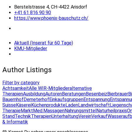
Berstelstrasse 4, CH-4422 Arisdorf
+41 61 816 90 90
https://www.phoenix-bauschutz.ch/
Aktuell (Inserat für 60 Tage)
KMU-Mitglieder
Author Listings
Filter by category
Achtsamkeit
Alle WIR-Mitglieder
alternative
Therapien
Ausbildung
Autoren
Beratungen
Besenbeiz
Bierbrauer
B
Bauernhof
Demeterhof
Einkaufsgruppen
Entspannung
Entspannu
Suisse
Käserei
Küchenprodukte
Laden
Landwirtschaft
Liegensch
Therapie
Markt
Med.Massagen
Nahrungsmittel
Naturheilpraxis
On
Stand
Technik
Therapien
Unterhaltung
Verein
Verkauf
Wasseraufb
& Informatik