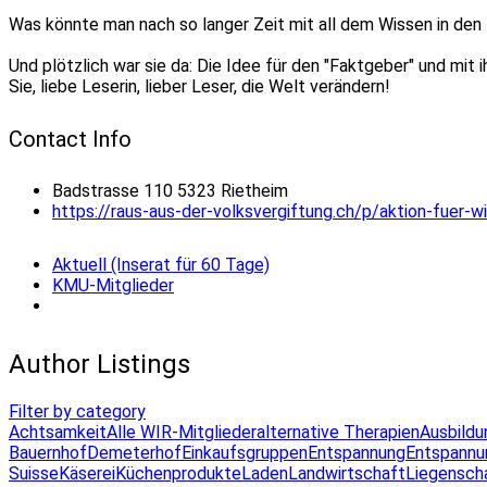
Was könnte man nach so langer Zeit mit all dem Wissen in de
Und plötzlich war sie da: Die Idee für den "Faktgeber" und mit
Sie, liebe Leserin, lieber Leser, die Welt verändern!
Contact Info
Badstrasse 110 5323 Rietheim
https://raus-aus-der-volksvergiftung.ch/p/aktion-fuer-wi
Aktuell (Inserat für 60 Tage)
KMU-Mitglieder
Author Listings
Filter by category
Achtsamkeit
Alle WIR-Mitglieder
alternative Therapien
Ausbildu
Bauernhof
Demeterhof
Einkaufsgruppen
Entspannung
Entspannu
Suisse
Käserei
Küchenprodukte
Laden
Landwirtschaft
Liegensch