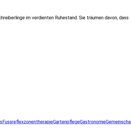
Schreiberlinge im verdienten Ruhestand. Sie träumen davon, dass
ss
Fussreflexzonentherapie
Gartenpflege
Gastronomie
Gemeinscha