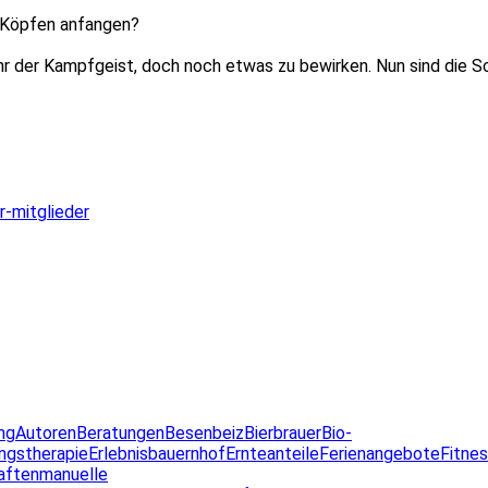
n Köpfen anfangen?
 ihr der Kampfgeist, doch noch etwas zu bewirken. Nun sind die 
r-mitglieder
ng
Autoren
Beratungen
Besenbeiz
Bierbrauer
Bio-
ngstherapie
Erlebnisbauernhof
Ernteanteile
Ferienangebote
Fitne
aften
manuelle