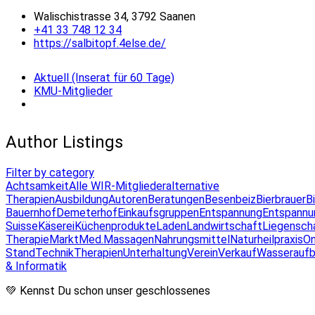
Walischistrasse 34, 3792 Saanen
+41 33 748 12 34
https://salbitopf.4else.de/
Aktuell (Inserat für 60 Tage)
KMU-Mitglieder
Author Listings
Filter by category
Achtsamkeit
Alle WIR-Mitglieder
alternative
Therapien
Ausbildung
Autoren
Beratungen
Besenbeiz
Bierbrauer
B
Bauernhof
Demeterhof
Einkaufsgruppen
Entspannung
Entspannu
Suisse
Käserei
Küchenprodukte
Laden
Landwirtschaft
Liegensch
Therapie
Markt
Med.Massagen
Nahrungsmittel
Naturheilpraxis
On
Stand
Technik
Therapien
Unterhaltung
Verein
Verkauf
Wasseraufb
& Informatik
💚 Kennst Du schon unser geschlossenes