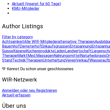
Aktuell (Inserat für 60 Tage)
KMU-Mitglieder
Author Listings
Filter by category
Achtsamkeit
Alle WIR-Mitglieder
alternative Therapien
Ausbildu
Bauernhof
Demeterhof
Einkaufsgruppen
Entspannung
Entspannu
Suisse
Käserei
Küchenprodukte
Laden
Landwirtschaft
Liegensch
Therapie
Markt
Med.Massagen
Nahrungsmittel
Naturheilpraxis
On
Stand
Technik
Therapien
Unterhaltung
Verein
Verkauf
Wasseraufb
💚 Kennst Du schon unser geschlossenes
WIR-Netzwerk
Anmelden oder neu Registrieren
Aktuell erfassen
Über uns