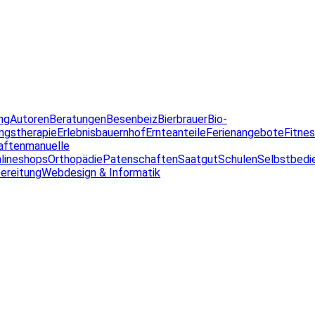
ng
Autoren
Beratungen
Besenbeiz
Bierbrauer
Bio-
ngstherapie
Erlebnisbauernhof
Ernteanteile
Ferienangebote
Fitne
aften
manuelle
lineshops
Orthopädie
Patenschaften
Saatgut
Schulen
Selbstbedi
ereitung
Webdesign & Informatik