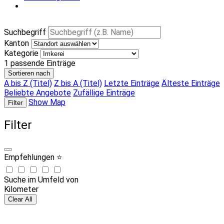
Suchbegriff
Kanton
Kategorie
1
passende Einträge
Sortieren nach
A bis Z (Titel)
Z bis A (Titel)
Letzte Einträge
Älteste Einträge
Beliebte Angebote
Zufällige Einträge
Show Map
Filter
Filter
Empfehlungen ⭐
Suche im Umfeld von
Kilometer
Clear All