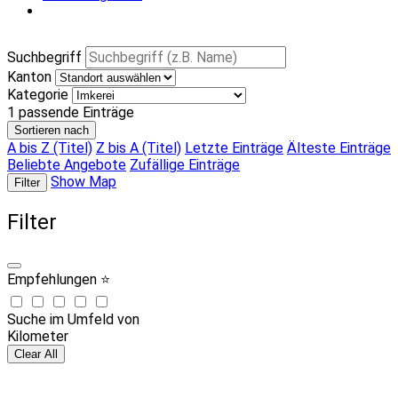
Suchbegriff
Kanton
Kategorie
1
passende Einträge
Sortieren nach
A bis Z (Titel)
Z bis A (Titel)
Letzte Einträge
Älteste Einträge
Beliebte Angebote
Zufällige Einträge
Show Map
Filter
Filter
Empfehlungen ⭐
Suche im Umfeld von
Kilometer
Clear All