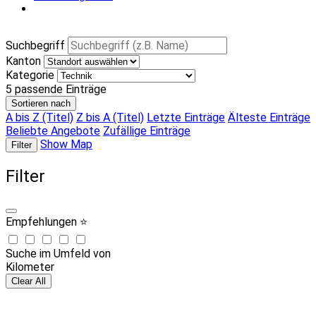
Suchbegriff
Kanton
Kategorie
5
passende Einträge
Sortieren nach
A bis Z (Titel)
Z bis A (Titel)
Letzte Einträge
Älteste Einträge
Beliebte Angebote
Zufällige Einträge
Show Map
Filter
Filter
Empfehlungen ⭐
Suche im Umfeld von
Kilometer
Clear All