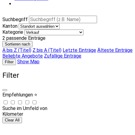
Suchbegriff
Kanton
Kategorie
2
passende Einträge
Sortieren nach
A bis Z (Titel)
Z bis A (Titel)
Letzte Einträge
Älteste Einträge
Beliebte Angebote
Zufällige Einträge
Show Map
Filter
Filter
Empfehlungen ⭐
Suche im Umfeld von
Kilometer
Clear All