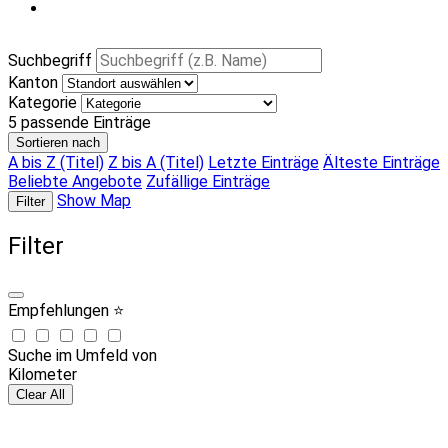
Suchbegriff
Kanton
Kategorie
5
passende Einträge
Sortieren nach
A bis Z (Titel)
Z bis A (Titel)
Letzte Einträge
Älteste Einträge
Beliebte Angebote
Zufällige Einträge
Show Map
Filter
Filter
Empfehlungen ⭐
Suche im Umfeld von
Kilometer
Clear All