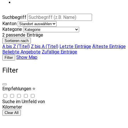
Suchbegriff
Kanton
Kategorie
2
passende Einträge
Sortieren nach
A bis Z (Titel)
Z bis A (Titel)
Letzte Einträge
Älteste Einträge
Beliebte Angebote
Zufällige Einträge
Show Map
Filter
Filter
Empfehlungen ⭐
Suche im Umfeld von
Kilometer
Clear All