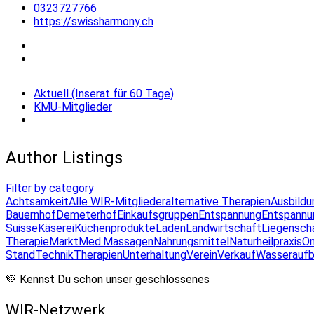
0323727766
https://swissharmony.ch
Aktuell (Inserat für 60 Tage)
KMU-Mitglieder
Author Listings
Filter by category
Achtsamkeit
Alle WIR-Mitglieder
alternative Therapien
Ausbildu
Bauernhof
Demeterhof
Einkaufsgruppen
Entspannung
Entspannu
Suisse
Käserei
Küchenprodukte
Laden
Landwirtschaft
Liegensch
Therapie
Markt
Med.Massagen
Nahrungsmittel
Naturheilpraxis
On
Stand
Technik
Therapien
Unterhaltung
Verein
Verkauf
Wasseraufb
💚 Kennst Du schon unser geschlossenes
WIR-Netzwerk