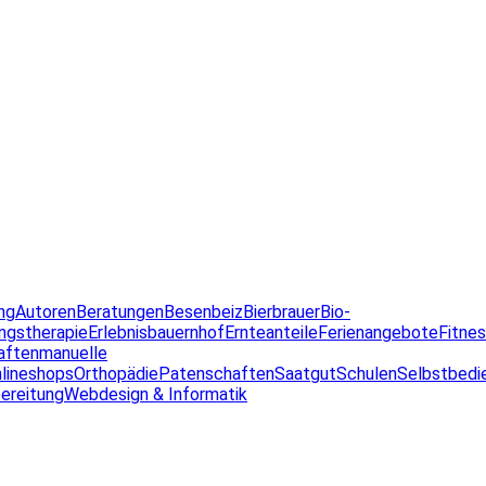
ng
Autoren
Beratungen
Besenbeiz
Bierbrauer
Bio-
ngstherapie
Erlebnisbauernhof
Ernteanteile
Ferienangebote
Fitne
aften
manuelle
lineshops
Orthopädie
Patenschaften
Saatgut
Schulen
Selbstbedi
ereitung
Webdesign & Informatik