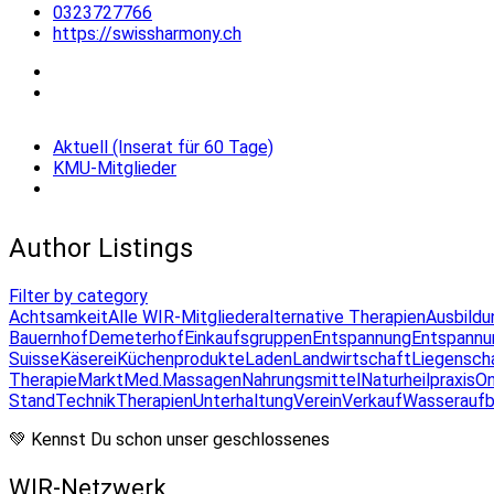
0323727766
https://swissharmony.ch
Aktuell (Inserat für 60 Tage)
KMU-Mitglieder
Author Listings
Filter by category
Achtsamkeit
Alle WIR-Mitglieder
alternative Therapien
Ausbildu
Bauernhof
Demeterhof
Einkaufsgruppen
Entspannung
Entspannu
Suisse
Käserei
Küchenprodukte
Laden
Landwirtschaft
Liegensch
Therapie
Markt
Med.Massagen
Nahrungsmittel
Naturheilpraxis
On
Stand
Technik
Therapien
Unterhaltung
Verein
Verkauf
Wasseraufb
💚 Kennst Du schon unser geschlossenes
WIR-Netzwerk