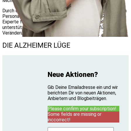
Michael Neals 2 facher Finisher des Race Across Amerika.
Durch das Interview führt
Filippo Larizza
, einer der führenden
Personal Health Coaches im deutschsprachigen Raum. Er ist
Experte für körperliche und mentale Leistungsfähigkeit und
unterstützt primär Unternehmer und Geschäftsführer in
Veränderungsprozessen.can
DIE ALZHEIMER LÜGE
Neue Aktionen?
Gib Deine Emailadresse ein und wir
berichten Dir von neuen Aktionen,
Anbietern und Blogbeiträgen.
Please confirm your subscription!
Some fields are missing or
inccorrect!