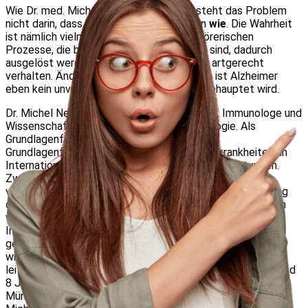
Wie Dr. med. Michael Nehls aufzeigt, besteht das Problem
nicht darin, dass wir älter werden, sondern
wie
. Die Wahrheit
ist nämlich vielmehr, dass die selbstzerstörerischen
Prozesse, die bei Alzheimer festzustellen sind, dadurch
ausgelöst werden, dass wir uns nicht mehr artgerecht
verhalten. Ändern wir unser Verhalten, dann ist Alzheimer
eben kein unvermeidbares Schicksal, wie behauptet wird.
Dr. Michel Neals ist Arzt Molekulargenetiker, Immunologe und
Wissenschaftler, mit Schwerpunkt Immunologie. Als
Grundlagenforscher entschlüsselte er die
Grundlagenforschung der verschiedenen Erbkrankheiten an
Internationalen und Deutschen Forschungseinrichtungen.
Zwei seiner Forschungen veröffentlichte er mit
verschiedenem Nobelpreisträger. Eine weitere Entdeckung
des Schlüsselgens bei der Immunitätsentwicklung wurden
vom renomierten US Amerikanischen Fachverband für
Immunologie als Säule der immunologischen Forschung
geehrt. Dr. Michael Neals ist Privatdozent und
wissenschaftlicher Autor. Während drei Jahren war er
leitender Genomforscher einer US-amerikanischen Firma und
8 Jahre Forschungsleiter und Vorstand Vorsitzender eines
Münchner Biotech-Unternehmens. Unter anderem ist Dr.