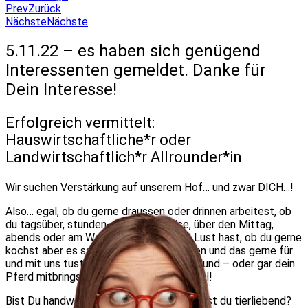
Prev
Zurück
Nächste
Nächste
5.11.22 – es haben sich genügend
Interessenten gemeldet. Danke für
Dein Interesse!
Erfolgreich vermittelt:
Hauswirtschaftliche*r oder
Landwirtschaftlich*r Allrounder*in
Wir suchen Verstärkung auf unserem Hof… und zwar DICH…!
Also… egal, ob du gerne draussen oder drinnen arbeitest, ob
du tagsüber, stunden- oder tageweise, über den Mittag,
abends oder am Wochenende Zeit und Lust hast, ob du gerne
kochst aber es satt hast, alleine zu essen und das gerne für
und mit uns tust, ob du Kinder – deinen Hund – oder gar dein
Pferd mitbringst … wir suchen genau DICH!
Bist Du handwerklich geschickt? ….oder bist du tierliebend?