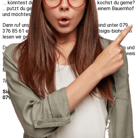
…. könntest du uns im Büro unterstützen? … kochst du gerne?
… putzt du gerne? Warst du als Kind oft auf einem Bauernhof
und möchtest ein Teil vom Team sein?
Dann ruf uns an oder schreib‘ eine SMS! Wir sind unter 079
376 85 61 erreichbar. Auch per Mail auf
info@sigis-biohof.ch
lesen wir gerne deine Mail.
Dein Lohn entspricht den landwirtschaftlichen Richtlinien und
wird ’normal‘ deklariert (mit Lohnabrechnung und Lohnausweis
😉 ).
Mir fröie üs uf DI!
Tanjua & Urs Siegenthaler
Sigis Biohof Schwand | Schwand 18 | 3110 Münsingen |
079 376 85 61