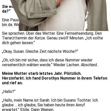
Sie wählte die Nummer. „Hallo, hier ist Susan. Ist Robert
da?“
Eine Pause. Dann Lachen. „Kein Robert hier, Susan. Aber ich
bin da. Wie war deine Woche?“
Sie sprachen. Über das Wetter. Eine Fernsehsendung. Den
Tierarzttermin der Katze. Genau zwölf Minuten. „Ich sollte
dich gehen lassen.“
„Okay, Susan. Gleiche Zeit nächste Woche?“
„Oh, ich bin mir sicher, dass ich diese Nummer wieder
versehentlich wählen werde.“ Wieder Lachen. Abschied.
Meine Mutter starb letztes Jahr. Plötzlich.
Herzinfarkt. Ich fand Dorothys Nummer in ihrem Telefon
und rief an.
„Hallo?“
„Hallo, mein Name ist Sarah. Ich bin Susans Tochter. Ich
glaube … ich glaube, Sie haben heute ihren Anruf
erwartet.“ Stille. Dann Weinen.