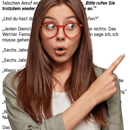
falschen Anruf entschuldigte, sagte sie:
‚Bitte rufen Sie
trotzdem wieder an. Niemand ruft mich je an.‘
“
„Und du hast dann einfach … weiter angerufen?“
„Jeden Dienstag. Genau zwölf Minuten. Über nichts. Das
Wetter. Fernsehsendungen. Ihre Katze. Dann sage ich, ich
müsse gehen, und sie sagt: okay.“
„Sechs Jahre lang?“
„Sechs Jahre.“
„Weiss sie, dass du absichtlich anrufst?“
„Natürlich. Ich bin nicht besonders subtil. Aber wir halten die
Fiktion aufrecht. Ich rufe
‚aus Versehen‘
an. Sie
‚nimmt
zufällig‘
ab. Wir tun so, als sei es Zufall – nicht Entscheidung.“
„Warum dieses Schauspiel?“
„Weil es schwer ist, Hilfe anzunehmen. Aber eine falsche
Nummer anzunehmen, ist leicht.“
Das Handy meiner Mutter vibrierte. Dienstag. 15 Uhr.