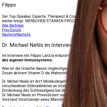
Filippo
Der Top-Speaker, Experte, Therapeut & Coach für humorvolle G
weiter bringt. MENSCHEN STÄRKEN PROZESSE BEWEGEN – 
Alle Beiträge
Prev
Zurück
Nächste
Nächste
Dr. Michael Nehls im Interview bei Filippo La
Im Interview mit Filippo Larizza erläutert Dr. Michael Nehls
, da
des eigenen Immunsystems.
Was ist die Ursache dieses Ungleichgewichts? Ist es das Alte
Dosen aktivem Vitamin D die Wahrscheinlichkeit, einen schwer
Dr. Michel Neals ist Arzt Molekulargenetiker, Immunologe und
verschiedenen Erbkrankheiten an Internationalen und Deutsche
Entdeckung des Schlüsselgens bei der Immunitätsentwicklung
Dr. Michael Neals ist Privatdozent und wissenschaftlicher Aut
Vorstand Vorsitzender eines Münchner Biotech-Unternehmens. U