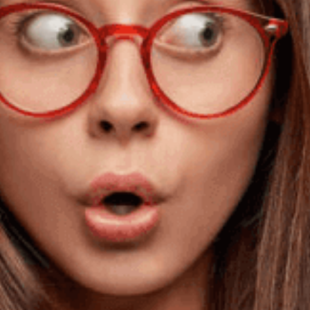
esundheitsimpulse der mentalen und physischen Leistungsfähigke
WORK LIFE IN FLOW
rizza
ss nicht das Virus selbst für schwere Covid-Verläufe und To
r, ist es Übergewichtigkeit? Was ist der gemeinsame Nenner? Im
en Corona-Verlauf zu bekommen, um den Faktor 25 verringert.
 Wissenschaftler, mit Schwerpunkt Immunologie. Als Grundlagen
n Forschungseinrichtungen. Zwei seiner Forschungen veröffentli
 wurden vom renomierten US Amerikanischen Fachverband für I
or. Während drei Jahren war er leitender Genomforscher einer U
nter anderem ist Dr. Michael Neals 2 facher Finisher des Race