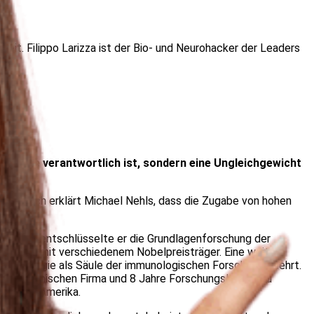
it. Filippo Larizza ist der Bio- und Neurohacker der Leaders
desfälle verantwortlich ist, sondern eine Ungleichgewicht
 Gespräch erklärt Michael Nehls, dass die Zugabe von hohen
forscher entschlüsselte er die Grundlagenforschung der
chte er mit verschiedenem Nobelpreisträger. Eine weitere
mmunologie als Säule der immunologischen Forschung geehrt.
S-amerikanischen Firma und 8 Jahre Forschungsleiter und
 Across Amerika.