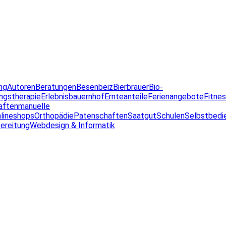
ng
Autoren
Beratungen
Besenbeiz
Bierbrauer
Bio-
ngstherapie
Erlebnisbauernhof
Ernteanteile
Ferienangebote
Fitne
aften
manuelle
lineshops
Orthopädie
Patenschaften
Saatgut
Schulen
Selbstbedi
ereitung
Webdesign & Informatik