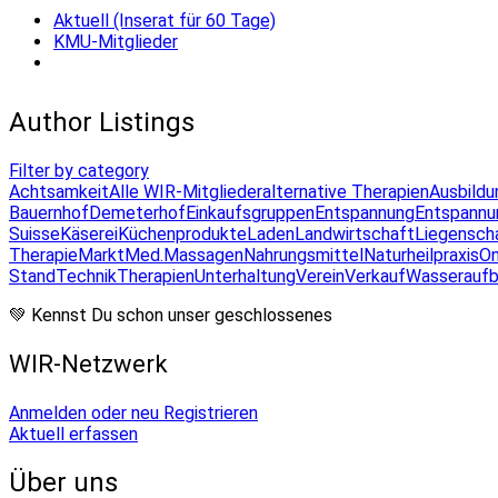
Aktuell (Inserat für 60 Tage)
KMU-Mitglieder
Author Listings
Filter by category
Achtsamkeit
Alle WIR-Mitglieder
alternative Therapien
Ausbildu
Bauernhof
Demeterhof
Einkaufsgruppen
Entspannung
Entspannu
Suisse
Käserei
Küchenprodukte
Laden
Landwirtschaft
Liegensch
Therapie
Markt
Med.Massagen
Nahrungsmittel
Naturheilpraxis
On
Stand
Technik
Therapien
Unterhaltung
Verein
Verkauf
Wasseraufb
💚 Kennst Du schon unser geschlossenes
WIR-Netzwerk
Anmelden oder neu Registrieren
Aktuell erfassen
Über uns