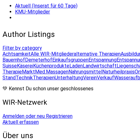
Aktuell (Inserat für 60 Tage)
KMU-Mitglieder
Author Listings
Filter by category
Achtsamkeit
Alle WIR-Mitglieder
alternative Therapien
Ausbildu
Bauernhof
Demeterhof
Einkaufsgruppen
Entspannung
Entspannu
Suisse
Käserei
Küchenprodukte
Laden
Landwirtschaft
Liegensch
Therapie
Markt
Med.Massagen
Nahrungsmittel
Naturheilpraxis
On
Stand
Technik
Therapien
Unterhaltung
Verein
Verkauf
Wasseraufb
💚 Kennst Du schon unser geschlossenes
WIR-Netzwerk
Anmelden oder neu Registrieren
Aktuell erfassen
Über uns