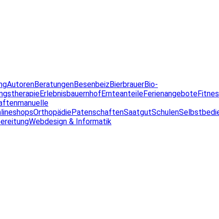
ng
Autoren
Beratungen
Besenbeiz
Bierbrauer
Bio-
ngstherapie
Erlebnisbauernhof
Ernteanteile
Ferienangebote
Fitne
aften
manuelle
lineshops
Orthopädie
Patenschaften
Saatgut
Schulen
Selbstbedi
ereitung
Webdesign & Informatik