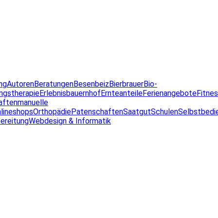
ng
Autoren
Beratungen
Besenbeiz
Bierbrauer
Bio-
ngstherapie
Erlebnisbauernhof
Ernteanteile
Ferienangebote
Fitne
aften
manuelle
lineshops
Orthopädie
Patenschaften
Saatgut
Schulen
Selbstbedi
ereitung
Webdesign & Informatik