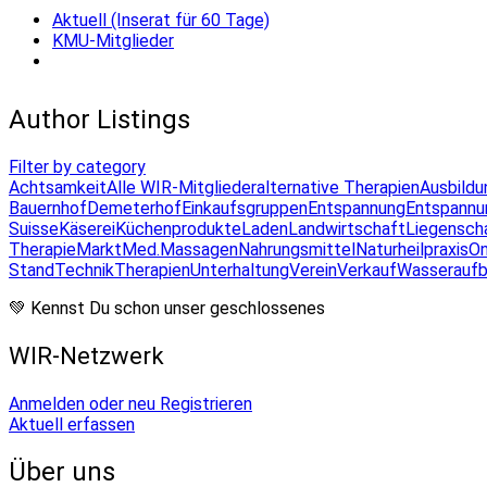
Aktuell (Inserat für 60 Tage)
KMU-Mitglieder
Author Listings
Filter by category
Achtsamkeit
Alle WIR-Mitglieder
alternative Therapien
Ausbildu
Bauernhof
Demeterhof
Einkaufsgruppen
Entspannung
Entspannu
Suisse
Käserei
Küchenprodukte
Laden
Landwirtschaft
Liegensch
Therapie
Markt
Med.Massagen
Nahrungsmittel
Naturheilpraxis
On
Stand
Technik
Therapien
Unterhaltung
Verein
Verkauf
Wasseraufb
💚 Kennst Du schon unser geschlossenes
WIR-Netzwerk
Anmelden oder neu Registrieren
Aktuell erfassen
Über uns