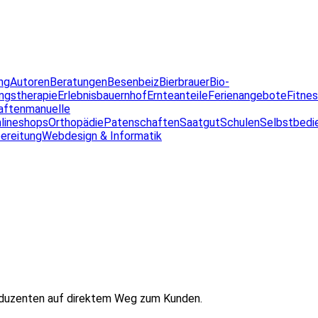
ng
Autoren
Beratungen
Besenbeiz
Bierbrauer
Bio-
ngstherapie
Erlebnisbauernhof
Ernteanteile
Ferienangebote
Fitne
aften
manuelle
lineshops
Orthopädie
Patenschaften
Saatgut
Schulen
Selbstbedi
ereitung
Webdesign & Informatik
oduzenten auf direktem Weg zum Kunden.