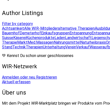
Author Listings
Filter by category
Achtsamkeit
Alle WIR-Mitglieder
alternative Therapien
Ausbildu
Bauernhof
Demeterhof
Einkaufsgruppen
Entspannung
Entspannu
Suisse
Käserei
Küchenprodukte
Laden
Landwirtschaft
Liegensch
Therapie
Markt
Med.Massagen
Nahrungsmittel
Naturheilpraxis
On
Stand
Technik
Therapien
Unterhaltung
Verein
Verkauf
Wasseraufb
💚 Kennst Du schon unser geschlossenes
WIR-Netzwerk
Anmelden oder neu Registrieren
Aktuell erfassen
Über uns
Mit dem Projekt
WIR-Marktplatz
bringen wir Produkte vom Pr