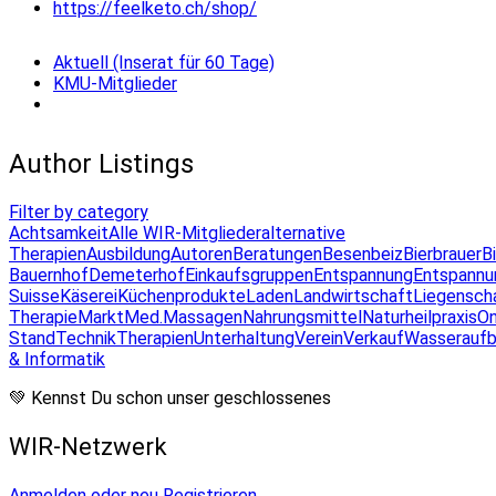
https://feelketo.ch/shop/
Aktuell (Inserat für 60 Tage)
KMU-Mitglieder
Author Listings
Filter by category
Achtsamkeit
Alle WIR-Mitglieder
alternative
Therapien
Ausbildung
Autoren
Beratungen
Besenbeiz
Bierbrauer
B
Bauernhof
Demeterhof
Einkaufsgruppen
Entspannung
Entspannu
Suisse
Käserei
Küchenprodukte
Laden
Landwirtschaft
Liegensch
Therapie
Markt
Med.Massagen
Nahrungsmittel
Naturheilpraxis
On
Stand
Technik
Therapien
Unterhaltung
Verein
Verkauf
Wasseraufb
& Informatik
💚 Kennst Du schon unser geschlossenes
WIR-Netzwerk
Anmelden oder neu Registrieren