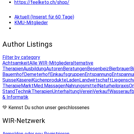
https://feelketo.ch/shop/
Aktuell (Inserat für 60 Tage)
KMU-Mitglieder
Author Listings
Filter by category
Achtsamkeit
Alle WIR-Mitglieder
alternative
Therapien
Ausbildung
Autoren
Beratungen
Besenbeiz
Bierbrauer
B
Bauernhof
Demeterhof
Einkaufsgruppen
Entspannung
Entspannu
Suisse
Käserei
Küchenprodukte
Laden
Landwirtschaft
Liegensch
Therapie
Markt
Med.Massagen
Nahrungsmittel
Naturheilpraxis
On
Stand
Technik
Therapien
Unterhaltung
Verein
Verkauf
Wasseraufb
& Informatik
💚 Kennst Du schon unser geschlossenes
WIR-Netzwerk
Anmelden oder neu Registrieren