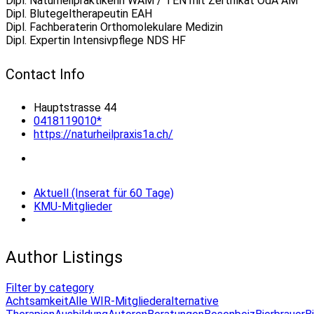
Dipl. Naturheilpraktikerin WAM / TEN mit Zertifikat OdA AM
Dipl. Blutegeltherapeutin EAH
Dipl. Fachberaterin Orthomolekulare Medizin
Dipl. Expertin Intensivpflege NDS HF
Contact Info
Hauptstrasse 44
0418119010*
https://naturheilpraxis1a.ch/
Aktuell (Inserat für 60 Tage)
KMU-Mitglieder
Author Listings
Filter by category
Achtsamkeit
Alle WIR-Mitglieder
alternative