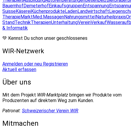
Therapien
Ausbildung
Autoren
Beratungen
Besenbeiz
Bierbrauer
B
Bauernhof
Demeterhof
Einkaufsgruppen
Entspannung
Entspannu
Suisse
Käserei
Küchenprodukte
Laden
Landwirtschaft
Liegensch
Therapie
Markt
Med.Massagen
Nahrungsmittel
Naturheilpraxis
On
Stand
Technik
Therapien
Unterhaltung
Verein
Verkauf
Wasseraufb
& Informatik
💚 Kennst Du schon unser geschlossenes
WIR-Netzwerk
Anmelden oder neu Registrieren
Aktuell erfassen
Über uns
Mit dem Projekt
WIR-Marktplatz
bringen wir Produkte vom
Produzenten auf direktem Weg zum Kunden.
Patronat:
Schweizerischer Verein WIR
Mitmachen