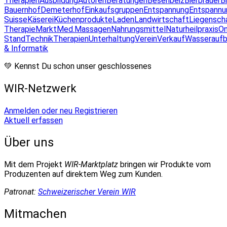
Therapien
Ausbildung
Autoren
Beratungen
Besenbeiz
Bierbrauer
B
Bauernhof
Demeterhof
Einkaufsgruppen
Entspannung
Entspannu
Suisse
Käserei
Küchenprodukte
Laden
Landwirtschaft
Liegensch
Therapie
Markt
Med.Massagen
Nahrungsmittel
Naturheilpraxis
On
Stand
Technik
Therapien
Unterhaltung
Verein
Verkauf
Wasseraufb
& Informatik
💚 Kennst Du schon unser geschlossenes
WIR-Netzwerk
Anmelden oder neu Registrieren
Aktuell erfassen
Über uns
Mit dem Projekt
WIR-Marktplatz
bringen wir Produkte vom
Produzenten auf direktem Weg zum Kunden.
Patronat:
Schweizerischer Verein WIR
Mitmachen