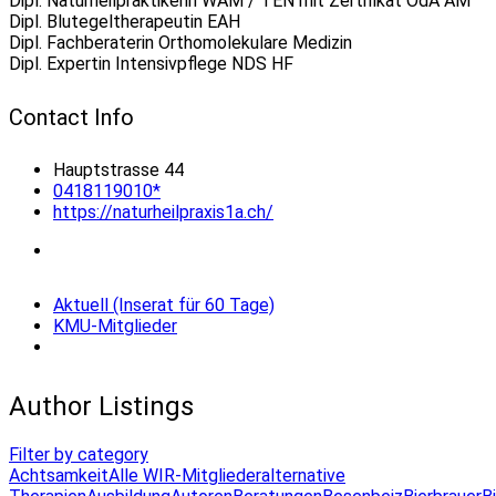
Dipl. Naturheilpraktikerin WAM / TEN mit Zertifikat OdA AM
Dipl. Blutegeltherapeutin EAH
Dipl. Fachberaterin Orthomolekulare Medizin
Dipl. Expertin Intensivpflege NDS HF
Contact Info
Hauptstrasse 44
0418119010*
https://naturheilpraxis1a.ch/
Aktuell (Inserat für 60 Tage)
KMU-Mitglieder
Author Listings
Filter by category
Achtsamkeit
Alle WIR-Mitglieder
alternative