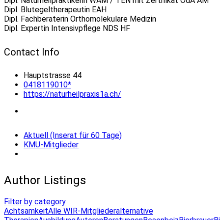
Dipl. Naturheilpraktikerin WAM / TEN mit Zertifikat OdA AM
Dipl. Blutegeltherapeutin EAH
Dipl. Fachberaterin Orthomolekulare Medizin
Dipl. Expertin Intensivpflege NDS HF
Contact Info
Hauptstrasse 44
0418119010*
https://naturheilpraxis1a.ch/
Aktuell (Inserat für 60 Tage)
KMU-Mitglieder
Author Listings
Filter by category
Achtsamkeit
Alle WIR-Mitglieder
alternative