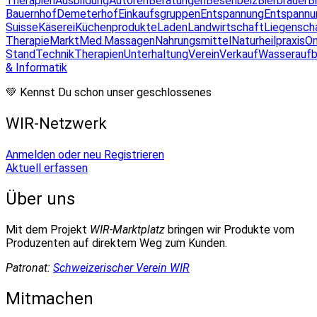
Therapien
Ausbildung
Autoren
Beratungen
Besenbeiz
Bierbrauer
B
Bauernhof
Demeterhof
Einkaufsgruppen
Entspannung
Entspannu
Suisse
Käserei
Küchenprodukte
Laden
Landwirtschaft
Liegensch
Therapie
Markt
Med.Massagen
Nahrungsmittel
Naturheilpraxis
On
Stand
Technik
Therapien
Unterhaltung
Verein
Verkauf
Wasseraufb
& Informatik
💚 Kennst Du schon unser geschlossenes
WIR-Netzwerk
Anmelden oder neu Registrieren
Aktuell erfassen
Über uns
Mit dem Projekt
WIR-Marktplatz
bringen wir Produkte vom
Produzenten auf direktem Weg zum Kunden.
Patronat:
Schweizerischer Verein WIR
Mitmachen